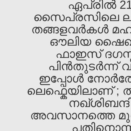
ഏപ്രില്‍ 21
സൈപ്രസിലെ ലാര്‍
തങ്ങളവര്‍കള്‍ മ
ഔലിയ ഷൈഖ്‌ 
ഫാഇസ്‌ ദഗസ്
പിന്‍തുടര്‍ന്ന
ഇപ്പോള്‍ നോര്
ലെഫ്കെയിലാണ്‌ ; 
നഖ്ശിബന്ദ
അവസാനത്തെ മുതിര
പതിനൊന്നാ