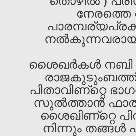
തൊഴില്‍ ) പര
നേരത്തെ ത
പാരമ്പര്യപ്രക
നല്‍കുന്നവരായി 
ശൈഖ‌ര്‍കള്‍ നബി 
രാജകുടുംബത്തി
പിതാവിണ്റ്റെ ഭാഗത
സുല്‍ത്താന്‍ ഫാതി
ശൈഖ‌ിണ്റ്റെ പിത
നിന്നും തങ്ങള്