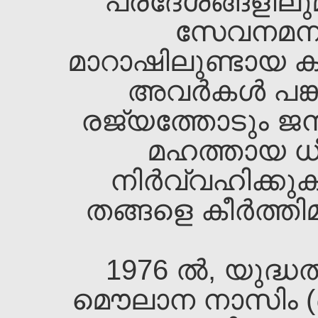
പ്രദേശങ്ങളില
സേവനമനുഷ്ട
മാറാഷിലുണ്ടായ 
അവര്‍കള്‍ പങ്ക
രജ്യത്തോടും ജന
മഹത്തായ ധീര
നിര്‍വ്വഹിക്ക
തങ്ങളെ കീര്‍ത്തി
1976 ല്‍, യുദ്
മൌലാന നാസിം (ഖ.