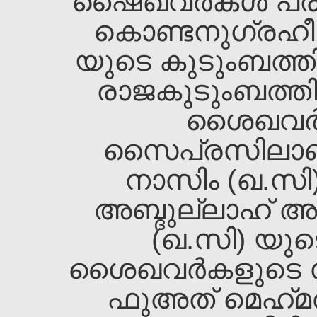
ഷൈഖവര്‍കള്‍ പരി
കൊണ്ടനുഗ്രഹ
യുടെ കുടുംബത്തില്
രാജകുടുംബത്തില
ശൈഖവര്‍ക
സൈപ്രസിലാണ്
നാസിം (ഖ.സി
അബ്ദുല്ലാഹ്‌ അ
(ഖ.സി) യുട
ശൈഖവര്‍കളുടെ സ്
ഫുഅത്‌ മെഹ്‌മത