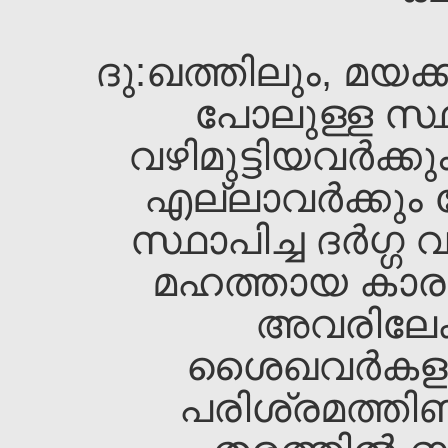
ദു:ഖത്തിലും, മയക്
പോലുള്ള സ്ഥ
വഴിമുട്ടിയവര്‍ക്ക
എല്ലാവര്‍ക്കും
സ്ഥാപിച്ച ദര്‍ഗ്
മഹത്തായ കാരു
അവരിലേക്
ശൈഖവര്‍കളു
പരിശ്രമത്തിണ