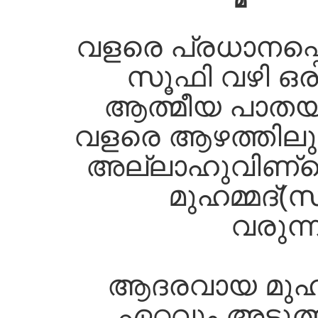
വളരെ പ്രധാനപ്പെ
സൂഫി വഴി ഒ
ആത്മീയ പാതയാക
വളരെ ആഴത്തിലുള
അല്ലാഹുവിണ്റ്റ
മുഹമ്മദ്‌(സ) 
വരുന്
ആദരവായ മുഹമ്
ഏറ്റവും അടു