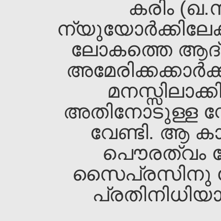
കരിം (ഖ.
ന്യുയോര്‍ക്കിലേക
ലോകത്തെ ആദ്
അമേരിക്കക്കാര്‍ക്ക
മനസ്സിലാക്ക
അതിനോടുള്ള സ്ന
വേണ്ടി. ആ കാല
പൌരത്വം നേട
സൈപ്രസിനു വേ
പ്രതിനിധിയായു