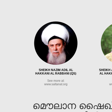
SHEIKH NAZIM ADIL AL
SHEIKH 
HAKKANI AL RABBANI (QS)
AL HAKK
See more at:
www.saltanat.org
w
മൌലാന ഷൈഖ്‌ ന