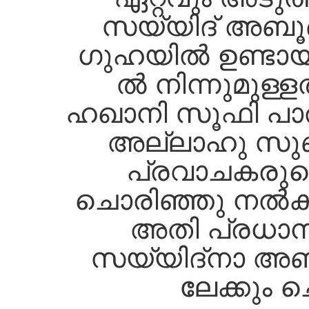
സയ്യിദ്‌ അബൂബക്
ഗുഹയില്‍ ഉണ്ടായിര
ല്‍ നിന്നുമുള്
ഹഖാനി സൂഫി പാത
അല്ലാഹു സ
പ്രവാചകരുടെ 
ചൊരിഞ്ഞു നല്‍
അതി പ്രധാ
സയ്യിദ്നാ അബൂബക
ലേക്കും ചൊ