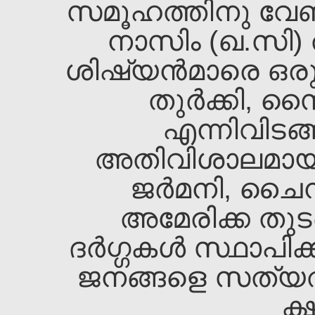
സമൂഹത്തിനു വേണ്
നാസിം (ഖ.സി) ത
ശിഷ്യന്‍മാരെ ഒരുമിച്
തുര്‍ക്കി, സ
എന്നിവിടങ്ങ
അതിവിശാലമായ യ
ജര്‍മനി, ചൈന
അമേരിക്ക തുടങ
ദര്‍ഗ്ഗകള്‍ സ്ഥാപ
ജനങ്ങളെ സത്യത്ത
ക്