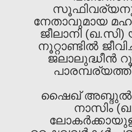
സൂഫിവര്യനു
നേതാവുമായ മഹാന
ജീലാനി (ഖ.സി) 
നൂറ്റാണ്ടില്‍ ജീവ
ജലാലുദ്ധീന്‍ 
പാരമ്പര്യത്തി
ഷൈഖ്‌ അബ്ദുല്‍
നാസിം (ഖ
ലോകര്‍ക്കായു