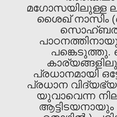
മഗോസയിലുള്ള ലാല 
ശൈഖ‌്‌ നാസിം (ഖ
സൊഹ്ബത്ത
പാഠനത്തിനായുള്
പങ്കെടുത്തു
കാര്യങ്ങളിലു
പ്രധാനമായി ഒട്ട
പ്രധാന വിദ്യഭ്യ
യുവാവെന്ന നില
ആട്ടിടയനായും 