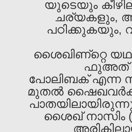
യുടെയും കീഴി
ചര്യകളും, 
പഠിക്കുകയും,
ശൈഖ‌ിണ്റ്റെ യഥ
ഫുഅത്‌ 
പോലിബക്‌ എന്ന സ്
മുതല്‍ ഷൈഖവര്‍ക
പാതയിലായിരുന്നു. 
ശൈഖ‌്‌ നാസിം 
അരികിലാ