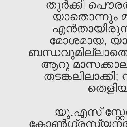
തുര്‍ക്കി പൌര
യാതൊന്നും മു
എന്‍തായിരുന്
മോശമായ, യ
ബന്ധവുമില്ലാത
ആറു മാസക്കാലം
തടങ്കലിലാക്കി;
തെളിയു
യു.എസ്‌ സ്റ്റേറ്റ്
കോണ്‍ഗ്രസ്യനല്‍