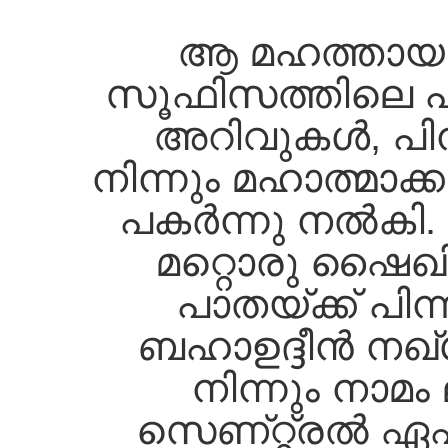
ആ മഹത്തായ 
സൂഫിസത്തിലെ പ
അറിവുകള്‍, പിന്
നിന്നും മഹാത്മാക്ക
പകര്‍ന്നു നല്‍കി
മറ്റൊരു ഷൈഖി
പാതയ്ക്ക്‌ പിന്
ബഹാഉദ്ദീന്‍ നഖ്‌
നിന്നും നാമം 
സെണ്റ്റ്രല്‍ ഏഷ