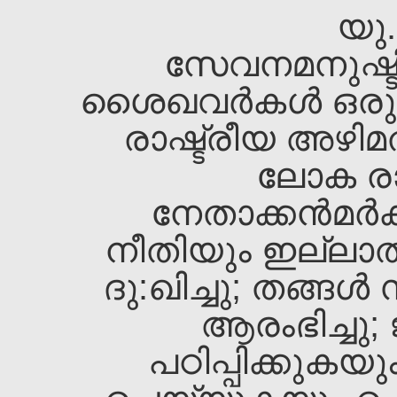
യു.
സേവനമനുഷ്ടിക
ശൈഖവര്‍കള്‍ ഒരു
രാഷ്ട്രീയ അഴിമത
ലോക രാഷ
നേതാക്കന്‍മര്
നീതിയും ഇല്ലാത
ദു:ഖിച്ചു; തങ്ങള
ആരംഭിച്ചു; 
പഠിപ്പിക്കുകയു