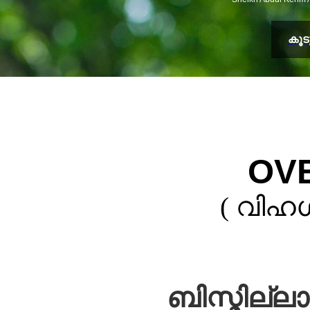
കൂ
OV
( വിഹഗ
ബിസ്മില്ല