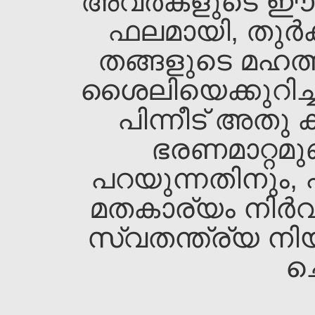
അവര്‍കളുടെ ഈ പ്
ഫലമായി, തുര്‍ക്
തങ്ങളുടെ മഹത്ത
ശൈലിയെക്കുറിച്ച
പിന്നീട്‌ അതു
ഭരണമാറ്റമുണ
പറയുന്നതിനും, പ്
മതകാര്യം നിര്‍വ
സ്വതന്ത്ര്യ നി
ച