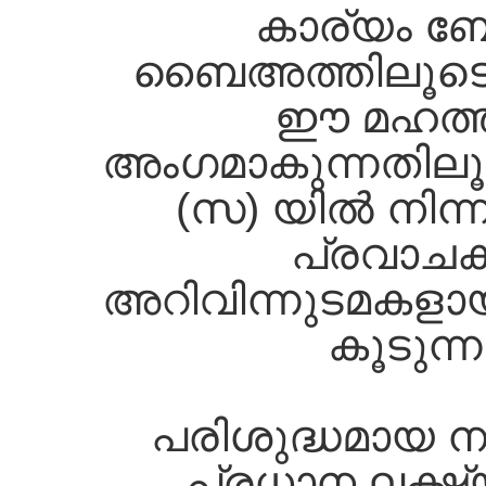
കാര്യം ബോ
ബൈഅത്തിലൂടെയ
ഈ മഹത്ത
അംഗമാകുന്നതിലൂ
(സ) യില്‍ നിന്ന
പ്രവാചകത
അറിവിന്നുടമകളായ
കൂടുന്
പരിശുദ്ധമായ ന
പ്രധാന ലക്ഷ്യ