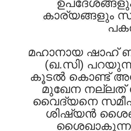
ഉപദേശങ്ങളും, 
കാര്യങ്ങളും സ്
പകര
മഹാനായ ഷാഹ്‌ ബഹ
(ഖ.സി) പറയുന്ന
കൂടല്‍ കൊണ്ട്‌ 
മുഖേന നല്ലത്‌ 
വൈദ്യനെ സമീപിക
ശിഷ്യന്‍ ശൈഖി
ശൈഖാകുന്നു