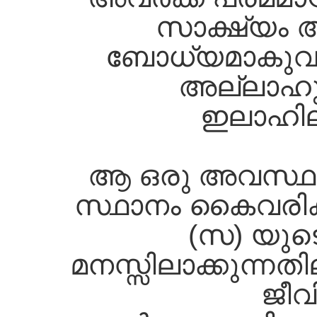
സാക്ഷ്യം 
ബോധ്യമാകുവാ
അല്ലാഹു
ഇലാഹില്
ആ ഒരു അവസ്ഥ അ
സ്ഥാനം കൈവരിക്കു
(സ) യുട
മനസ്സിലാക്കുന്നത
ജീവ