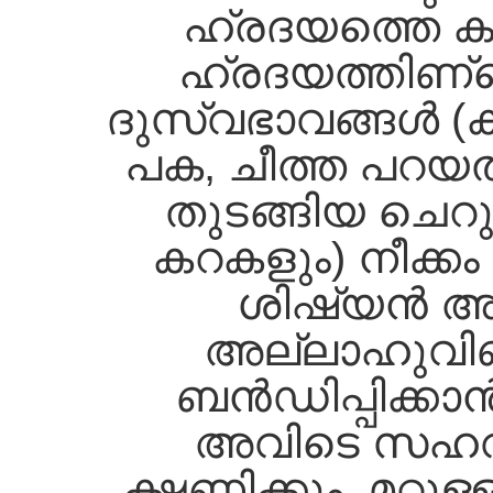
ഹ്രദയത്തെ കുറി
ഹ്രദയത്തിണ്റ്
ദുസ്വഭാവങ്ങള്‍ 
പക, ചീത്ത പറയല
തുടങ്ങിയ ചെറ
കറകളും) നീക്കം
ശിഷ്യന്‍ അ
അല്ലാഹുവിണ്റ
ബന്‍ഡിപ്പിക്കാ
അവിടെ സഹവ
ക്ഷണിക്കും. മറ്റ