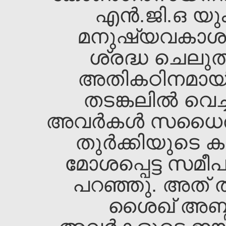
എന്‍.ജി.ഒ യു
മനുഷ്യവകാശ
ശ്രദ്ധ ചെലു
അതികഠിനമായി 
തടങ്കലില്‍ വെച്ച
അവര്‍കള്‍ സധൈ
തുര്‍ക്കിയുടെ
മോശപ്പെട്ട സമീപനത
പറഞ്ഞു. അത്‌ 
ശൈഖ്‌ അബ്ദു