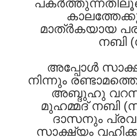
പകര്‍ത്തുന്നതില
കാലത്തേക്കു
മാത്ര്‍കയായ പരി
നബി (
അപ്പോള്‍ സാക്ഷ
നിന്നും രണ്ടാമത്ത
അബ്ദുഹു വറസ
മുഹമ്മദ്‌ നബി 
ദാസനും പ്രവ
സാക്ഷ്യം വഹിക്ക