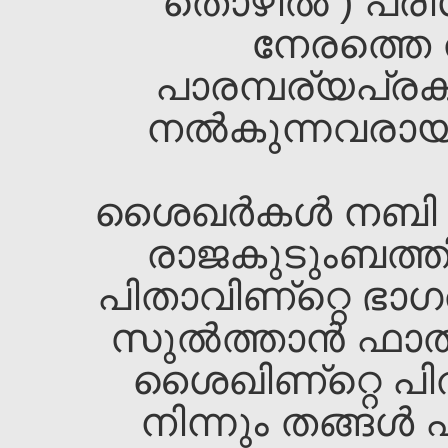
തൊഴില്‍ ) പര
നേരത്തെ ത
പാരമ്പര്യപ്രക
നല്‍കുന്നവരായി 
ശൈഖ‌ര്‍കള്‍ നബി 
രാജകുടുംബത്തി
പിതാവിണ്റ്റെ ഭാഗത
സുല്‍ത്താന്‍ ഫാതി
ശൈഖ‌ിണ്റ്റെ പിത
നിന്നും തങ്ങള്