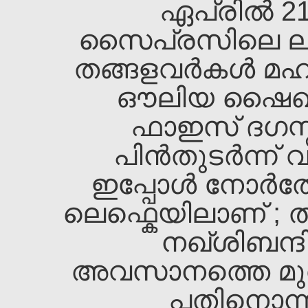
ഏപ്രില്‍ 21
സൈപ്രസിലെ ലാര്‍
തങ്ങളവര്‍കള്‍ മ
ഔലിയ ഷൈഖ്‌ 
ഫാഇസ്‌ ദഗസ്
പിന്‍തുടര്‍ന്ന
ഇപ്പോള്‍ നോര്
ലെഫ്കെയിലാണ്‌ ; 
നഖ്ശിബന്ദ
അവസാനത്തെ മുതിര
പതിനൊന്നാ