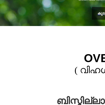
കൂ
OV
( വിഹഗ
ബിസ്മില്ല