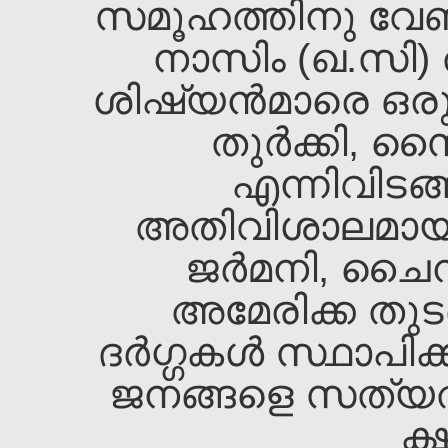
സമൂഹത്തിനു വേണ്
നാസിം (ഖ.സി) ത
ശിഷ്യന്‍മാരെ ഒരുമിച്
തുര്‍ക്കി, സ
എന്നിവിടങ്ങ
അതിവിശാലമായ യ
ജര്‍മനി, ചൈന
അമേരിക്ക തുടങ
ദര്‍ഗ്ഗകള്‍ സ്ഥാപ
ജനങ്ങളെ സത്യത്ത
ക്