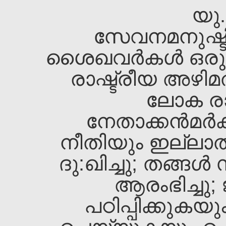
യു.
സേവനമനുഷ്ടിക
ശൈഖവര്‍കള്‍ ഒരു
രാഷ്ട്രീയ അഴിമത
ലോക രാഷ
നേതാക്കന്‍മര്
നീതിയും ഇല്ലാത
ദു:ഖിച്ചു; തങ്ങള
ആരംഭിച്ചു; 
പഠിപ്പിക്കുകയു