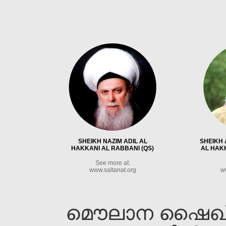
SHEIKH NAZIM ADIL AL
SHEIKH 
HAKKANI AL RABBANI (QS)
AL HAKK
See more at:
www.saltanat.org
w
മൌലാന ഷൈഖ്‌ ന