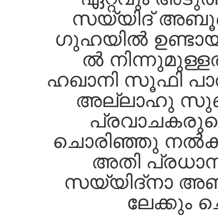
സയ്യിദ്‌ അബൂബക്
ഗുഹയില്‍ ഉണ്ടായിര
ല്‍ നിന്നുമുള്
ഹഖാനി സൂഫി പാത
അല്ലാഹു സ
പ്രവാചകരുടെ 
ചൊരിഞ്ഞു നല്‍
അതി പ്രധാ
സയ്യിദ്നാ അബൂബക
ലേക്കും ചൊ