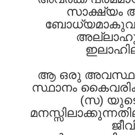
സാക്ഷ്യം 
ബോധ്യമാകുവാ
അല്ലാഹു
ഇലാഹില്
ആ ഒരു അവസ്ഥ അ
സ്ഥാനം കൈവരിക്കു
(സ) യുട
മനസ്സിലാക്കുന്നത
ജീവ