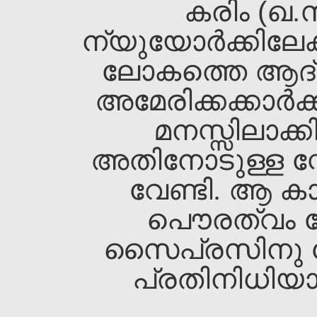
കരിം (ഖ.
ന്യുയോര്‍ക്കിലേക
ലോകത്തെ ആദ്
അമേരിക്കക്കാര്‍ക്ക
മനസ്സിലാക്ക
അതിനോടുള്ള സ്ന
വേണ്ടി. ആ കാല
പൌരത്വം നേട
സൈപ്രസിനു വേ
പ്രതിനിധിയായു