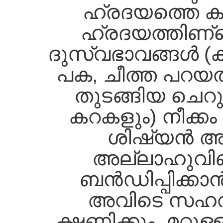
ഹ്രദയത്തെ കുറി
ഹ്രദയത്തിണ്റ്
ദുസ്വഭാവങ്ങള്‍ 
പക, ചീത്ത പറയല
തുടങ്ങിയ ചെറ
കറകളും) നീക്കം
ശിഷ്യന്‍ അ
അല്ലാഹുവിണ്റ
ബന്‍ഡിപ്പിക്കാ
അവിടെ സഹവ
ക്ഷണിക്കും. മറ്റ