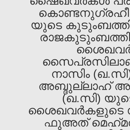
ഷൈഖവര്‍കള്‍ പരി
കൊണ്ടനുഗ്രഹ
യുടെ കുടുംബത്തില്
രാജകുടുംബത്തില
ശൈഖവര്‍ക
സൈപ്രസിലാണ്
നാസിം (ഖ.സി
അബ്ദുല്ലാഹ്‌ അ
(ഖ.സി) യുട
ശൈഖവര്‍കളുടെ സ്
ഫുഅത്‌ മെഹ്‌മത