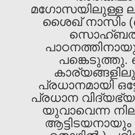
മഗോസയിലുള്ള ലാല 
ശൈഖ‌്‌ നാസിം (ഖ
സൊഹ്ബത്ത
പാഠനത്തിനായുള്
പങ്കെടുത്തു
കാര്യങ്ങളിലു
പ്രധാനമായി ഒട്ട
പ്രധാന വിദ്യഭ്യ
യുവാവെന്ന നില
ആട്ടിടയനായും 