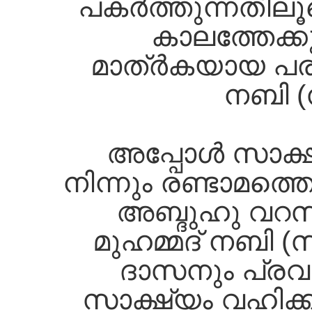
പകര്‍ത്തുന്നതില
കാലത്തേക്കു
മാത്ര്‍കയായ പരി
നബി (
അപ്പോള്‍ സാക്ഷ
നിന്നും രണ്ടാമത്ത
അബ്ദുഹു വറസ
മുഹമ്മദ്‌ നബി 
ദാസനും പ്രവ
സാക്ഷ്യം വഹിക്ക