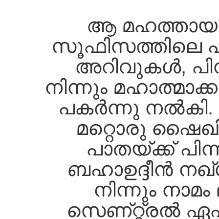
ആ മഹത്തായ 
സൂഫിസത്തിലെ പ
അറിവുകള്‍, പിന്
നിന്നും മഹാത്മാക്ക
പകര്‍ന്നു നല്‍കി
മറ്റൊരു ഷൈഖി
പാതയ്ക്ക്‌ പിന്
ബഹാഉദ്ദീന്‍ നഖ്‌
നിന്നും നാമം 
സെണ്റ്റ്രല്‍ ഏഷ