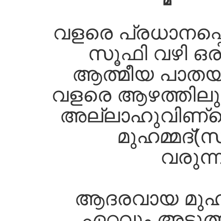
വളരെ പ്രധാനപ്പെ
സൂഫി വഴി ഒ
ആത്മീയ പാതയാക
വളരെ ആഴത്തിലുള
അല്ലാഹുവിണ്റ്റ
മുഹമ്മദ്‌(സ) 
വരുന്
ആദരവായ മുഹമ്
ഏറ്റവും അടു