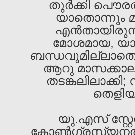
തുര്‍ക്കി പൌര
യാതൊന്നും മു
എന്‍തായിരുന്
മോശമായ, യ
ബന്ധവുമില്ലാത
ആറു മാസക്കാലം
തടങ്കലിലാക്കി;
തെളിയു
യു.എസ്‌ സ്റ്റേറ്റ്
കോണ്‍ഗ്രസ്യനല്‍