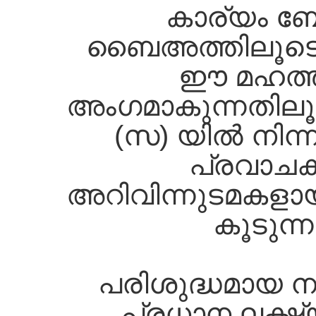
കാര്യം ബോ
ബൈഅത്തിലൂടെയ
ഈ മഹത്ത
അംഗമാകുന്നതിലൂ
(സ) യില്‍ നിന്ന
പ്രവാചകത
അറിവിന്നുടമകളായ
കൂടുന്
പരിശുദ്ധമായ ന
പ്രധാന ലക്ഷ്യ