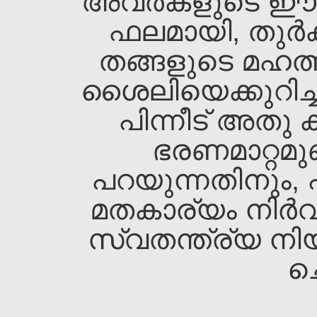
അവര്‍കളുടെ ഈ പ്
ഫലമായി, തുര്‍ക്
തങ്ങളുടെ മഹത്ത
ശൈലിയെക്കുറിച്ച
പിന്നീട്‌ അതു
ഭരണമാറ്റമുണ
പറയുന്നതിനും, പ്
മതകാര്യം നിര്‍വ
സ്വതന്ത്ര്യ നി
ച