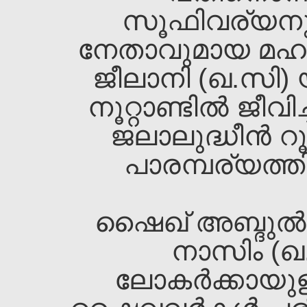
സൂഫിവര്യനു
നേതാവുമായ മഹാന
ജീലാനി (ഖ.സി) 
നൂറ്റാണ്ടില്‍ ജീവ
ജലാലുദ്ധീന്‍ 
പാരമ്പര്യത്തി
ഷൈഖ്‌ അബ്ദുല്‍
നാസിം (ഖ
ലോകര്‍ക്കായു