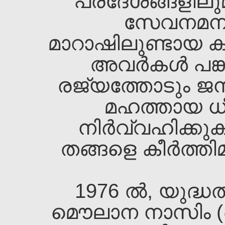
പ്രദേശങ്ങളില
സേവനമനുഷ്ട
മാറാഷിലുണ്ടായ 
അവര്‍കള്‍ പങ്ക
രജ്യത്തോടും ജന
മഹത്തായ ധീര
നിര്‍വ്വഹിക്ക
തങ്ങളെ കീര്‍ത്തി
1976 ല്‍, യുദ്
മൌലാന നാസിം (ഖ.