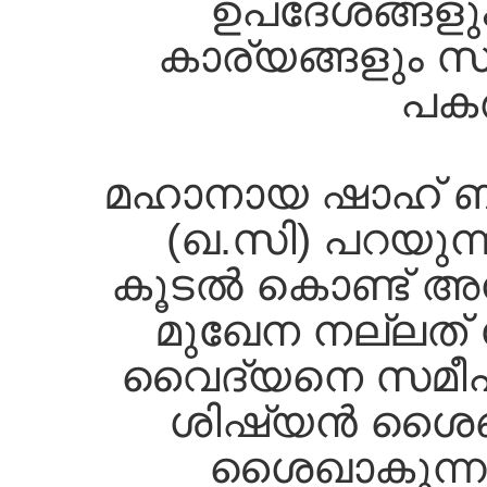
ഉപദേശങ്ങളും, 
കാര്യങ്ങളും സ്
പകര
മഹാനായ ഷാഹ്‌ ബഹ
(ഖ.സി) പറയുന്ന
കൂടല്‍ കൊണ്ട്‌ 
മുഖേന നല്ലത്‌ 
വൈദ്യനെ സമീപിക
ശിഷ്യന്‍ ശൈഖി
ശൈഖാകുന്നു