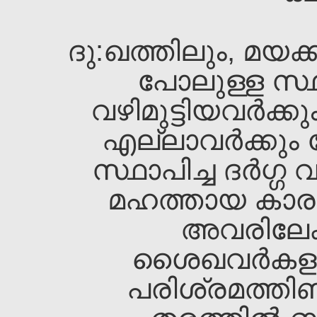
ദു:ഖത്തിലും, മയക്
പോലുള്ള സ്ഥ
വഴിമുട്ടിയവര്‍ക്ക
എല്ലാവര്‍ക്കും
സ്ഥാപിച്ച ദര്‍ഗ്
മഹത്തായ കാരു
അവരിലേക്
ശൈഖവര്‍കളു
പരിശ്രമത്തിണ