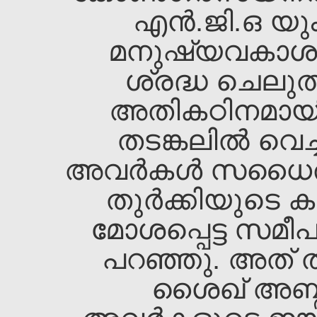
എന്‍.ജി.ഒ യു
മനുഷ്യവകാശ
ശ്രദ്ധ ചെലു
അതികഠിനമായി 
തടങ്കലില്‍ വെച്ച
അവര്‍കള്‍ സധൈ
തുര്‍ക്കിയുടെ
മോശപ്പെട്ട സമീപനത
പറഞ്ഞു. അത്‌ 
ശൈഖ്‌ അബ്ദു