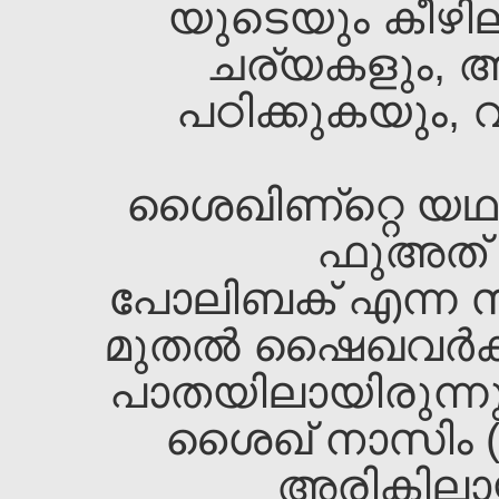
യുടെയും കീഴി
ചര്യകളും, 
പഠിക്കുകയും,
ശൈഖ‌ിണ്റ്റെ യഥ
ഫുഅത്‌ 
പോലിബക്‌ എന്ന സ്
മുതല്‍ ഷൈഖവര്‍ക
പാതയിലായിരുന്നു. 
ശൈഖ‌്‌ നാസിം 
അരികിലാ