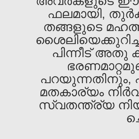
അവര്‍കളുടെ ഈ പ്
ഫലമായി, തുര്‍ക്
തങ്ങളുടെ മഹത്ത
ശൈലിയെക്കുറിച്ച
പിന്നീട്‌ അതു
ഭരണമാറ്റമുണ
പറയുന്നതിനും, പ്
മതകാര്യം നിര്‍വ
സ്വതന്ത്ര്യ നി
ച