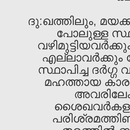
ദു:ഖത്തിലും, മയക്
പോലുള്ള സ്ഥ
വഴിമുട്ടിയവര്‍ക്ക
എല്ലാവര്‍ക്കും
സ്ഥാപിച്ച ദര്‍ഗ്
മഹത്തായ കാരു
അവരിലേക്
ശൈഖവര്‍കളു
പരിശ്രമത്തിണ