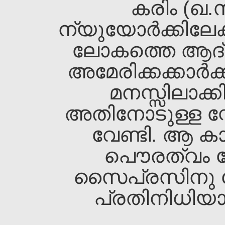
കരിം (ഖ.
ന്യുയോര്‍ക്കിലേക
ലോകത്തെ ആദ്
അമേരിക്കക്കാര്‍ക്ക
മനസ്സിലാക്ക
അതിനോടുള്ള സ്ന
വേണ്ടി. ആ കാല
പൌരത്വം നേട
സൈപ്രസിനു വേ
പ്രതിനിധിയായു