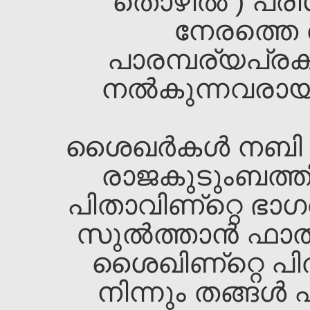
തൊഴില്‍ ) പര
നേരത്തെ ത
പാരമ്പര്യപ്രക
നല്‍കുന്നവരായി 
ശൈഖ‌ര്‍കള്‍ നബി 
രാജകുടുംബത്തി
പിതാവിണ്റ്റെ ഭാഗത
സുല്‍ത്താന്‍ ഫാതി
ശൈഖ‌ിണ്റ്റെ പിത
നിന്നും തങ്ങള്