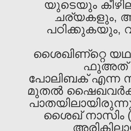
യുടെയും കീഴി
ചര്യകളും, 
പഠിക്കുകയും,
ശൈഖ‌ിണ്റ്റെ യഥ
ഫുഅത്‌ 
പോലിബക്‌ എന്ന സ്
മുതല്‍ ഷൈഖവര്‍ക
പാതയിലായിരുന്നു. 
ശൈഖ‌്‌ നാസിം 
അരികിലാ