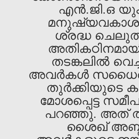
എന്‍.ജി.ഒ യു
മനുഷ്യവകാശ
ശ്രദ്ധ ചെലു
അതികഠിനമായി 
തടങ്കലില്‍ വെച്ച
അവര്‍കള്‍ സധൈ
തുര്‍ക്കിയുടെ
മോശപ്പെട്ട സമീപനത
പറഞ്ഞു. അത്‌ 
ശൈഖ്‌ അബ്ദു