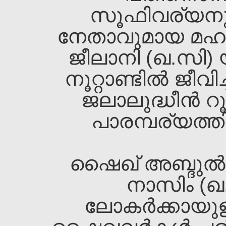
സൂഫിവര്യനു
നേതാവുമായ മഹാന
ജീലാനി (ഖ.സി) 
നൂറ്റാണ്ടില്‍ ജീവ
ജലാലുദ്ധീന്‍ 
പാരമ്പര്യത്തി
ഷൈഖ്‌ അബ്ദുല്‍
നാസിം (ഖ
ലോകര്‍ക്കായു