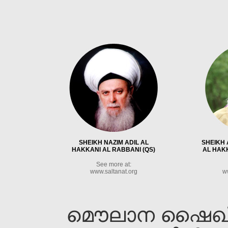
SHEIKH NAZIM ADIL AL
SHEIKH 
HAKKANI AL RABBANI (QS)
AL HAKK
See more at:
www.saltanat.org
w
മൌലാന ഷൈഖ്‌ ന