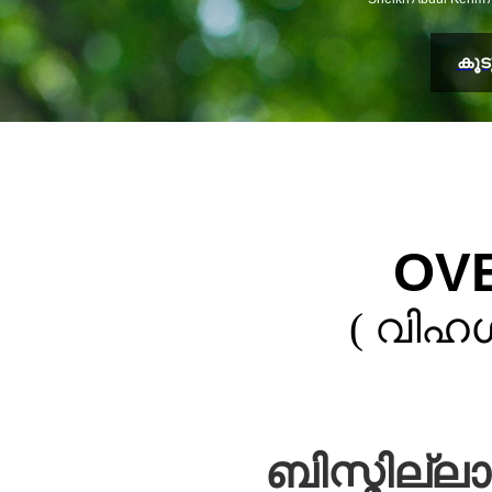
കൂ
OV
( വിഹഗ
ബിസ്മില്ല