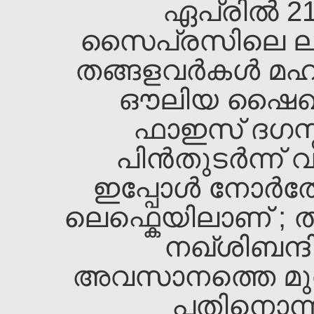
ഏപ്രില്‍ 21
സൈപ്രസിലെ ലാര്‍
തങ്ങളവര്‍കള്‍ മ
ഔലിയ ഷൈഖ്‌ 
ഫാഇസ്‌ ദഗസ്
പിന്‍തുടര്‍ന്ന
ഇപ്പോള്‍ നോര്
ലെഫ്കെയിലാണ്‌ ; 
നഖ്ശിബന്ദ
അവസാനത്തെ മുതിര
പതിനൊന്നാ