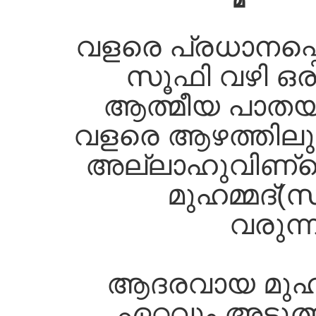
വളരെ പ്രധാനപ്പെ
സൂഫി വഴി ഒ
ആത്മീയ പാതയാക
വളരെ ആഴത്തിലുള
അല്ലാഹുവിണ്റ്റ
മുഹമ്മദ്‌(സ) 
വരുന്
ആദരവായ മുഹമ്
ഏറ്റവും അടു