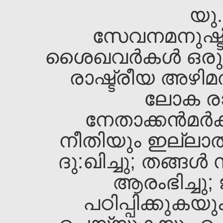
യു.
സേവനമനുഷ്ടിക
ശൈഖവര്‍കള്‍ ഒരു
രാഷ്ട്രീയ അഴിമത
ലോക രാഷ
നേതാക്കന്‍മര്
നീതിയും ഇല്ലാത
ദു:ഖിച്ചു; തങ്ങള
ആരംഭിച്ചു; 
പഠിപ്പിക്കുകയു