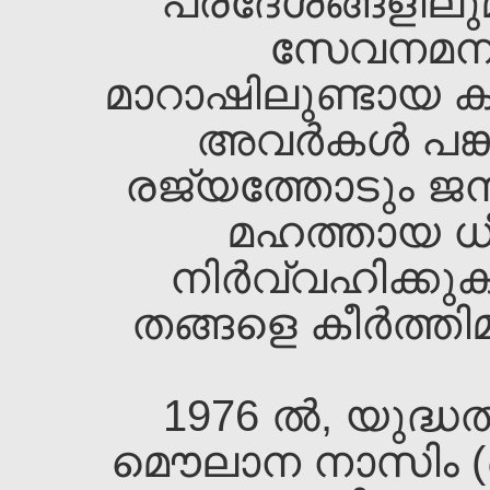
പ്രദേശങ്ങളില
സേവനമനുഷ്ട
മാറാഷിലുണ്ടായ 
അവര്‍കള്‍ പങ്ക
രജ്യത്തോടും ജന
മഹത്തായ ധീര
നിര്‍വ്വഹിക്ക
തങ്ങളെ കീര്‍ത്തി
1976 ല്‍, യുദ്
മൌലാന നാസിം (ഖ.