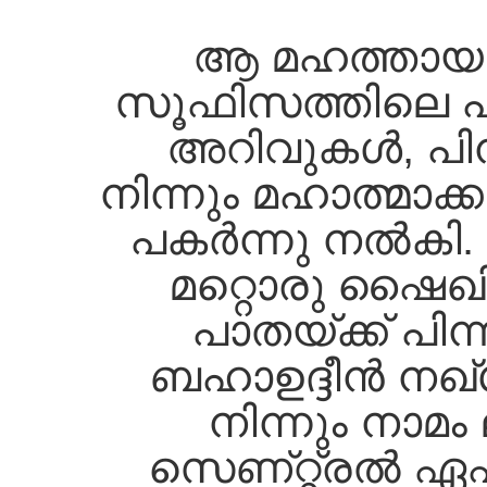
ആ മഹത്തായ 
സൂഫിസത്തിലെ പ
അറിവുകള്‍, പിന്
നിന്നും മഹാത്മാക്ക
പകര്‍ന്നു നല്‍കി
മറ്റൊരു ഷൈഖി
പാതയ്ക്ക്‌ പിന്
ബഹാഉദ്ദീന്‍ നഖ്‌
നിന്നും നാമം 
സെണ്റ്റ്രല്‍ ഏഷ