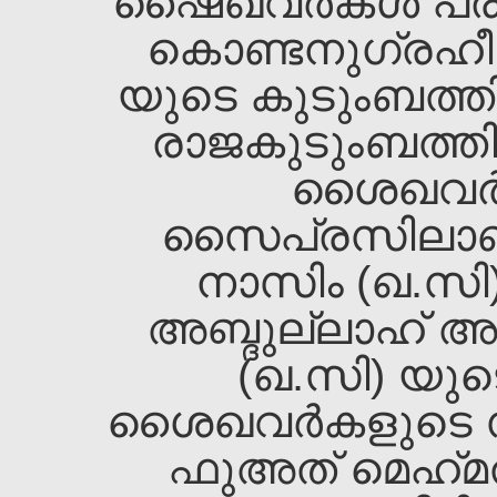
ഷൈഖവര്‍കള്‍ പരി
കൊണ്ടനുഗ്രഹ
യുടെ കുടുംബത്തില്
രാജകുടുംബത്തില
ശൈഖവര്‍ക
സൈപ്രസിലാണ്
നാസിം (ഖ.സി
അബ്ദുല്ലാഹ്‌ അ
(ഖ.സി) യുട
ശൈഖവര്‍കളുടെ സ്
ഫുഅത്‌ മെഹ്‌മത