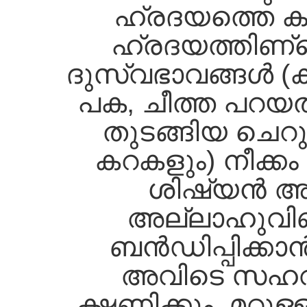
ഹ്രദയത്തെ കുറി
ഹ്രദയത്തിണ്റ്
ദുസ്വഭാവങ്ങള്‍ 
പക, ചീത്ത പറയല
തുടങ്ങിയ ചെറ
കറകളും) നീക്കം
ശിഷ്യന്‍ അ
അല്ലാഹുവിണ്റ
ബന്‍ഡിപ്പിക്കാ
അവിടെ സഹവ
ക്ഷണിക്കും. മറ്റ