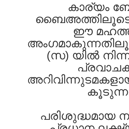
കാര്യം ബോ
ബൈഅത്തിലൂടെയ
ഈ മഹത്ത
അംഗമാകുന്നതിലൂ
(സ) യില്‍ നിന്ന
പ്രവാചകത
അറിവിന്നുടമകളായ
കൂടുന്
പരിശുദ്ധമായ ന
പ്രധാന ലക്ഷ്യ