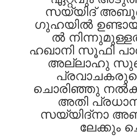
സയ്യിദ്‌ അബൂബക്
ഗുഹയില്‍ ഉണ്ടായിര
ല്‍ നിന്നുമുള്
ഹഖാനി സൂഫി പാത
അല്ലാഹു സ
പ്രവാചകരുടെ 
ചൊരിഞ്ഞു നല്‍
അതി പ്രധാ
സയ്യിദ്നാ അബൂബക
ലേക്കും ചൊ