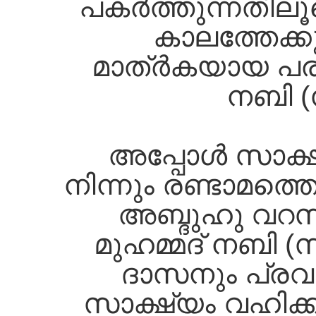
പകര്‍ത്തുന്നതില
കാലത്തേക്കു
മാത്ര്‍കയായ പരി
നബി (
അപ്പോള്‍ സാക്ഷ
നിന്നും രണ്ടാമത്ത
അബ്ദുഹു വറസ
മുഹമ്മദ്‌ നബി 
ദാസനും പ്രവ
സാക്ഷ്യം വഹിക്ക