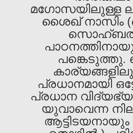
മഗോസയിലുള്ള ലാല 
ശൈഖ‌്‌ നാസിം (ഖ
സൊഹ്ബത്ത
പാഠനത്തിനായുള്
പങ്കെടുത്തു
കാര്യങ്ങളിലു
പ്രധാനമായി ഒട്ട
പ്രധാന വിദ്യഭ്യ
യുവാവെന്ന നില
ആട്ടിടയനായും 