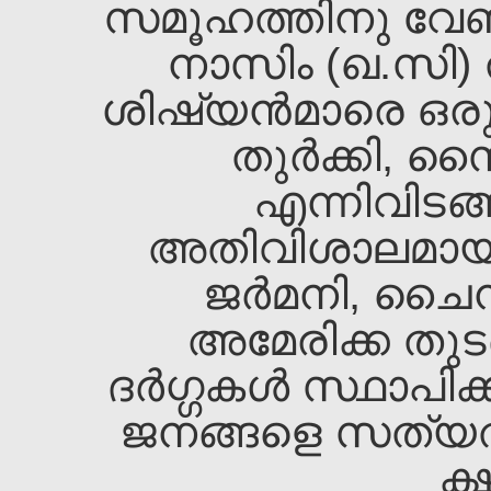
സമൂഹത്തിനു വേണ്
നാസിം (ഖ.സി) ത
ശിഷ്യന്‍മാരെ ഒരുമിച്
തുര്‍ക്കി, സ
എന്നിവിടങ്ങ
അതിവിശാലമായ യ
ജര്‍മനി, ചൈന
അമേരിക്ക തുടങ
ദര്‍ഗ്ഗകള്‍ സ്ഥാപ
ജനങ്ങളെ സത്യത്ത
ക്