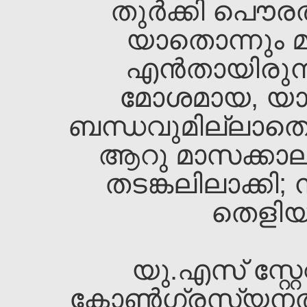
തുര്‍ക്കി പൌര
യാതൊന്നും മു
എന്‍തായിരുന്
മോശമായ, യ
ബന്ധവുമില്ലാത
ആറു മാസക്കാലം
തടങ്കലിലാക്കി;
തെളിയു
യു.എസ്‌ സ്റ്റേറ്റ്
കോണ്‍ഗ്രസ്യനല്‍