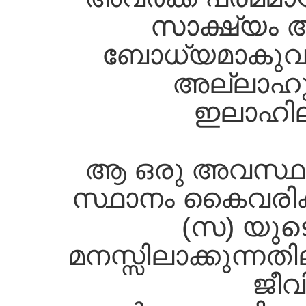
സാക്ഷ്യം 
ബോധ്യമാകുവാ
അല്ലാഹു
ഇലാഹില്
ആ ഒരു അവസ്ഥ അ
സ്ഥാനം കൈവരിക്കു
(സ) യുട
മനസ്സിലാക്കുന്നത
ജീവ