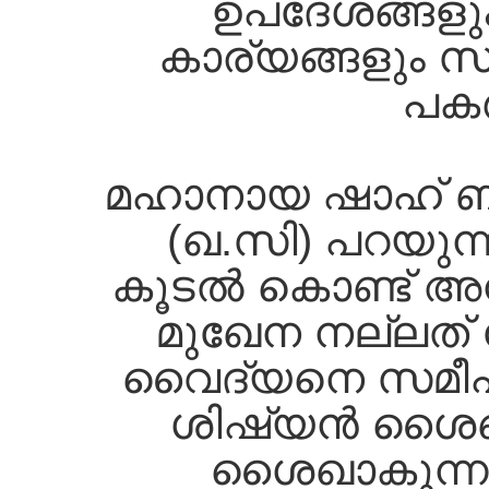
ഉപദേശങ്ങളും, 
കാര്യങ്ങളും സ്
പകര
മഹാനായ ഷാഹ്‌ ബഹ
(ഖ.സി) പറയുന്ന
കൂടല്‍ കൊണ്ട്‌ 
മുഖേന നല്ലത്‌ 
വൈദ്യനെ സമീപിക
ശിഷ്യന്‍ ശൈഖി
ശൈഖാകുന്നു