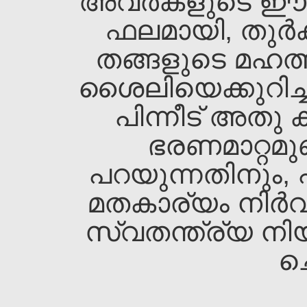
അവര്‍കളുടെ ഈ പ്
ഫലമായി, തുര്‍ക്
തങ്ങളുടെ മഹത്ത
ശൈലിയെക്കുറിച്ച
പിന്നീട്‌ അതു
ഭരണമാറ്റമുണ
പറയുന്നതിനും, പ്
മതകാര്യം നിര്‍വ
സ്വതന്ത്ര്യ നി
ച