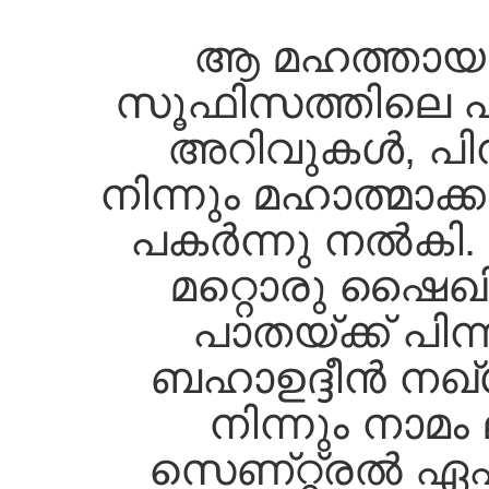
ആ മഹത്തായ 
സൂഫിസത്തിലെ പ
അറിവുകള്‍, പിന്
നിന്നും മഹാത്മാക്ക
പകര്‍ന്നു നല്‍കി
മറ്റൊരു ഷൈഖി
പാതയ്ക്ക്‌ പിന്
ബഹാഉദ്ദീന്‍ നഖ്‌
നിന്നും നാമം 
സെണ്റ്റ്രല്‍ ഏഷ