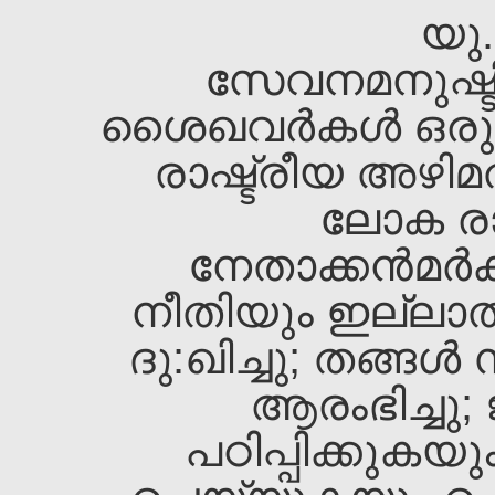
യു.
സേവനമനുഷ്ടിക
ശൈഖവര്‍കള്‍ ഒരു
രാഷ്ട്രീയ അഴിമത
ലോക രാഷ
നേതാക്കന്‍മര്
നീതിയും ഇല്ലാത
ദു:ഖിച്ചു; തങ്ങള
ആരംഭിച്ചു; 
പഠിപ്പിക്കുകയു