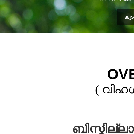
കൂ
OV
( വിഹഗ
ബിസ്മില്ല