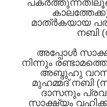
പകര്‍ത്തുന്നതില
കാലത്തേക്കു
മാത്ര്‍കയായ പരി
നബി (
അപ്പോള്‍ സാക്ഷ
നിന്നും രണ്ടാമത്ത
അബ്ദുഹു വറസ
മുഹമ്മദ്‌ നബി 
ദാസനും പ്രവ
സാക്ഷ്യം വഹിക്ക