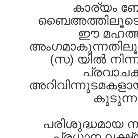
കാര്യം ബോ
ബൈഅത്തിലൂടെയ
ഈ മഹത്ത
അംഗമാകുന്നതിലൂ
(സ) യില്‍ നിന്ന
പ്രവാചകത
അറിവിന്നുടമകളായ
കൂടുന്
പരിശുദ്ധമായ ന
പ്രധാന ലക്ഷ്യ