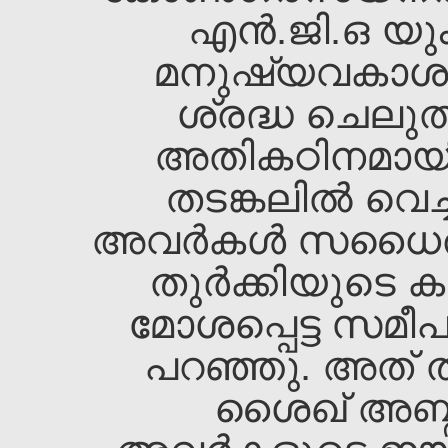
എന്‍.ജി.ഒ യു
മനുഷ്യവകാശ
ശ്രദ്ധ ചെലു
അതികഠിനമായി 
തടങ്കലില്‍ വെച്ച
അവര്‍കള്‍ സധൈ
തുര്‍ക്കിയുടെ
മോശപ്പെട്ട സമീപനത
പറഞ്ഞു. അത്‌ 
ശൈഖ്‌ അബ്ദു