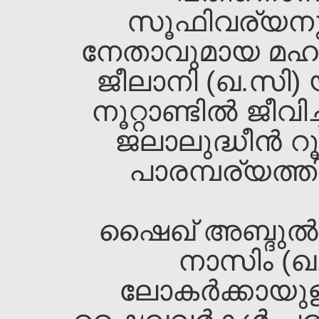
സൂഫിവര്യനു
നേതാവുമായ മഹാന
ജീലാനി (ഖ.സി) 
നൂറ്റാണ്ടില്‍ ജീവ
ജലാലുദ്ധീന്‍ 
പാരമ്പര്യത്തി
ഷൈഖ്‌ അബ്ദുല്‍
നാസിം (ഖ
ലോകര്‍ക്കായു