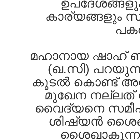
ഉപദേശങ്ങളും, 
കാര്യങ്ങളും സ്
പകര
മഹാനായ ഷാഹ്‌ ബഹ
(ഖ.സി) പറയുന്ന
കൂടല്‍ കൊണ്ട്‌ 
മുഖേന നല്ലത്‌ 
വൈദ്യനെ സമീപിക
ശിഷ്യന്‍ ശൈഖി
ശൈഖാകുന്നു