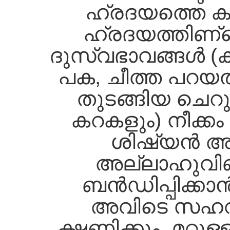
ഹ്രദയത്തെ കുറി
ഹ്രദയത്തിണ്റ്
ദുസ്വഭാവങ്ങള്‍ 
പക, ചീത്ത പറയല
തുടങ്ങിയ ചെറ
കറകളും) നീക്കം
ശിഷ്യന്‍ അ
അല്ലാഹുവിണ്റ
ബന്‍ഡിപ്പിക്കാ
അവിടെ സഹവ
ക്ഷണിക്കും. മറ്റ