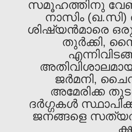
സമൂഹത്തിനു വേണ്
നാസിം (ഖ.സി) ത
ശിഷ്യന്‍മാരെ ഒരുമിച്
തുര്‍ക്കി, സ
എന്നിവിടങ്ങ
അതിവിശാലമായ യ
ജര്‍മനി, ചൈന
അമേരിക്ക തുടങ
ദര്‍ഗ്ഗകള്‍ സ്ഥാപ
ജനങ്ങളെ സത്യത്ത
ക്