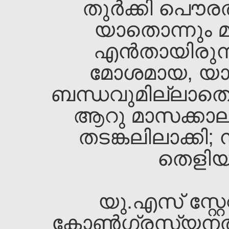
തുര്‍ക്കി പൌര
യാതൊന്നും മു
എന്‍തായിരുന്
മോശമായ, യ
ബന്ധവുമില്ലാത
ആറു മാസക്കാലം
തടങ്കലിലാക്കി;
തെളിയു
യു.എസ്‌ സ്റ്റേറ്റ്
കോണ്‍ഗ്രസ്യനല്‍