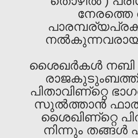
തൊഴില്‍ ) പര
നേരത്തെ ത
പാരമ്പര്യപ്രക
നല്‍കുന്നവരായി 
ശൈഖ‌ര്‍കള്‍ നബി 
രാജകുടുംബത്തി
പിതാവിണ്റ്റെ ഭാഗത
സുല്‍ത്താന്‍ ഫാതി
ശൈഖ‌ിണ്റ്റെ പിത
നിന്നും തങ്ങള്