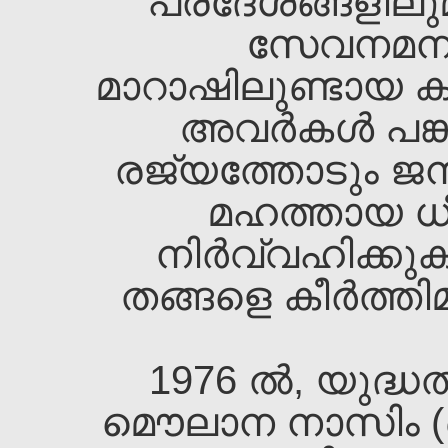
പ്രദേശങ്ങളില
സേവനമനുഷ്ട
മാറാഷിലുണ്ടായ 
അവര്‍കള്‍ പങ്ക
രജ്യത്തോടും ജന
മഹത്തായ ധീര
നിര്‍വ്വഹിക്ക
തങ്ങളെ കീര്‍ത്തി
1976 ല്‍, യുദ്
മൌലാന നാസിം (ഖ.