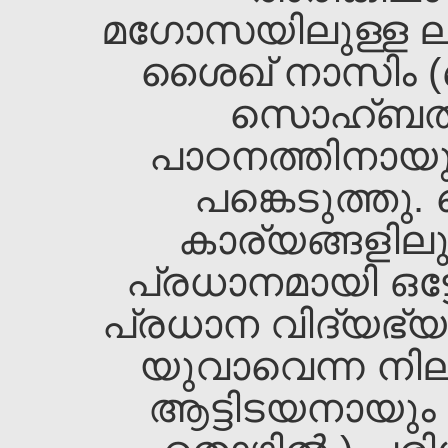
മഗോസയിലുള്ള ലാല 
ശൈഖ‌്‌ നാസിം (ഖ
സൊഹ്ബത്ത
പാഠനത്തിനായുള്
പങ്കെടുത്തു
കാര്യങ്ങളിലു
പ്രധാനമായി ഒട്ട
പ്രധാന വിദ്യഭ്യ
യുവാവെന്ന നില
ആട്ടിടയനായും 