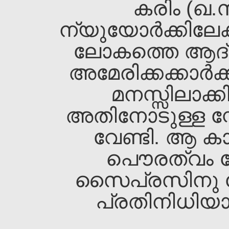
കരിം (ഖ.
ന്യുയോര്‍ക്കിലേക
ലോകത്തെ ആദ്
അമേരിക്കക്കാര്‍ക്ക
മനസ്സിലാക്ക
അതിനോടുള്ള സ്ന
വേണ്ടി. ആ കാല
പൌരത്വം നേട
സൈപ്രസിനു വേ
പ്രതിനിധിയായു