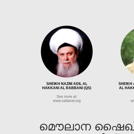
SHEIKH NAZIM ADIL AL
SHEIKH 
HAKKANI AL RABBANI (QS)
AL HAKK
See more at:
www.saltanat.org
w
മൌലാന ഷൈഖ്‌ ന