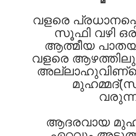
വളരെ പ്രധാനപ്പെ
സൂഫി വഴി ഒ
ആത്മീയ പാതയാക
വളരെ ആഴത്തിലുള
അല്ലാഹുവിണ്റ്റ
മുഹമ്മദ്‌(സ) 
വരുന്
ആദരവായ മുഹമ്
ഏറ്റവും അടു