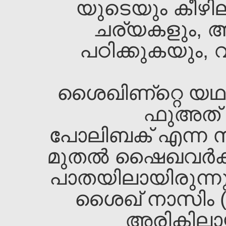
യുടെയും കീഴി
ചര്യകളും, 
പഠിക്കുകയും,
ശൈഖ‌ിണ്റ്റെ യഥ
ഫുഅത്‌ 
പോലിബക്‌ എന്ന സ്
മുതല്‍ ഷൈഖവര്‍ക
പാതയിലായിരുന്നു. 
ശൈഖ‌്‌ നാസിം 
അരികിലാ