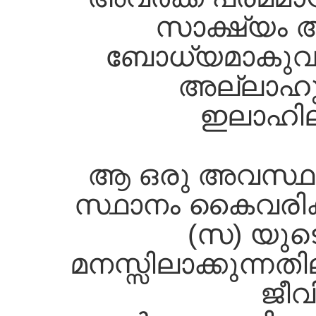
സാക്ഷ്യം 
ബോധ്യമാകുവാ
അല്ലാഹു
ഇലാഹില്
ആ ഒരു അവസ്ഥ അ
സ്ഥാനം കൈവരിക്കു
(സ) യുട
മനസ്സിലാക്കുന്നത
ജീവ