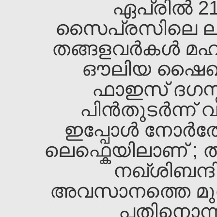
ഏപ്രില്‍ 21
സൈപ്രസിലെ ലാര്‍
തങ്ങളവര്‍കള്‍ മ
ഔലിയ ഷൈഖ്‌ 
ഫാഇസ്‌ ദഗസ്
പിന്‍തുടര്‍ന്ന
ഇപ്പോള്‍ നോര്
ലെഫ്കെയിലാണ്‌ ; 
നഖ്ശിബന്ദ
അവസാനത്തെ മുതിര
പതിനൊന്നാ