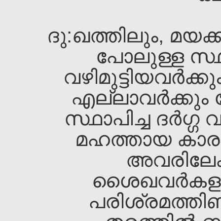
ദു:ഖത്തിലും, മയക്
പോലുള്ള സ്ഥ
വഴിമുട്ടിയവര്‍ക്ക
എല്ലാവര്‍ക്കും
സ്ഥാപിച്ച ദര്‍ഗ്
മഹത്തായ കാരു
അവരിലേക്
ശൈഖവര്‍കളു
പരിശ്രമത്തിണ