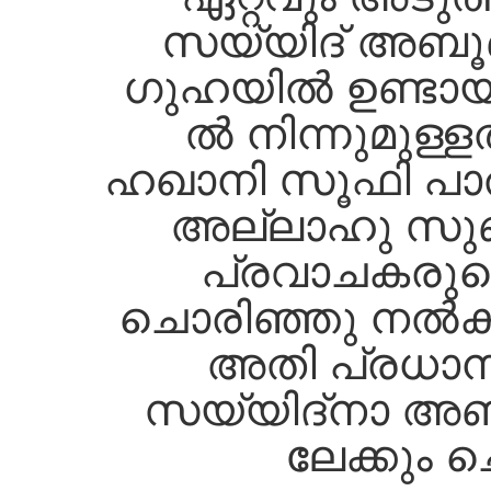
സയ്യിദ്‌ അബൂബക്
ഗുഹയില്‍ ഉണ്ടായിര
ല്‍ നിന്നുമുള്
ഹഖാനി സൂഫി പാത
അല്ലാഹു സ
പ്രവാചകരുടെ 
ചൊരിഞ്ഞു നല്‍
അതി പ്രധാ
സയ്യിദ്നാ അബൂബക
ലേക്കും ചൊ