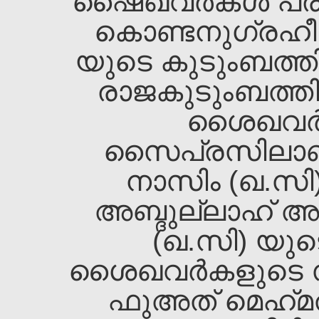
ഷൈഖവര്‍കള്‍ പരി
കൊണ്ടനുഗ്രഹ
യുടെ കുടുംബത്തില്
രാജകുടുംബത്തില
ശൈഖവര്‍ക
സൈപ്രസിലാണ്
നാസിം (ഖ.സി
അബ്ദുല്ലാഹ്‌ അ
(ഖ.സി) യുട
ശൈഖവര്‍കളുടെ സ്
ഫുഅത്‌ മെഹ്‌മത